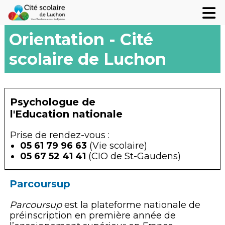
Présentation
Infos pratiques
Orientation - Cité
scolaire de Luchon
Les formations
Le blog
Psychologue de
Contact
l'Education nationale
PRONOTE
Prise de rendez-vous :
05 61 79 96 63
(Vie scolaire)
05 67 52 41 41
(CIO de St-Gaudens)
Parcoursup
Parcoursup
est la plateforme nationale de
préinscription en première année de
2 Bd. Charles de Gaulle,